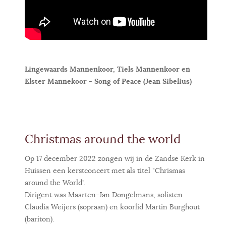
Lingewaards Mannenkoor, Tiels Mannenkoor en
Elster Mannekoor - Song of Peace (Jean Sibelius)
Christmas around the world
Op 17 december 2022 zongen wij in de Zandse Kerk in
Huissen een kerstconcert met als titel "Chrismas
around the World".
Dirigent was Maarten-Jan Dongelmans, solisten
Claudia Weijers (sopraan) en koorlid Martin Burghout
(bariton).